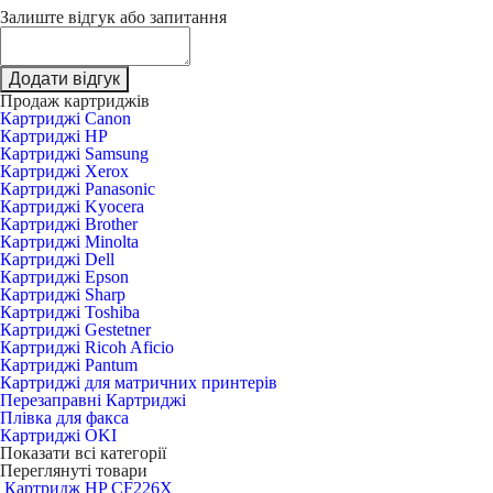
Залиште відгук або запитання
Додати відгук
Продаж картриджів
Картриджі Canon
Картриджі HP
Картриджі Samsung
Картриджі Xerox
Картриджі Panasonic
Картриджі Kyocera
Картриджі Brother
Картриджі Minolta
Картриджі Dell
Картриджі Epson
Картриджі Sharp
Картриджі Toshiba
Картриджі Gestetner
Картриджі Ricoh Aficio
Картриджі Pantum
Картриджі для матричних принтерів
Перезаправні Картриджі
Плівка для факса
Картриджі OKI
Показати всі категорії
Переглянуті товари
Картридж HP CF226X