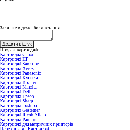
Залиште відгук або запитання
Додати відгук
Продаж картриджів
Картриджі Canon
Картриджі HP
Картриджі Samsung
Картриджі Xerox
Картриджі Panasonic
Картриджі Kyocera
Картриджі Brother
Картриджі Minolta
Картриджі Dell
Картриджі Epson
Картриджі Sharp
Картриджі Toshiba
Картриджі Gestetner
Картриджі Ricoh Aficio
Картриджі Pantum
Картриджі для матричних принтерів
Перезаправні Картриджі