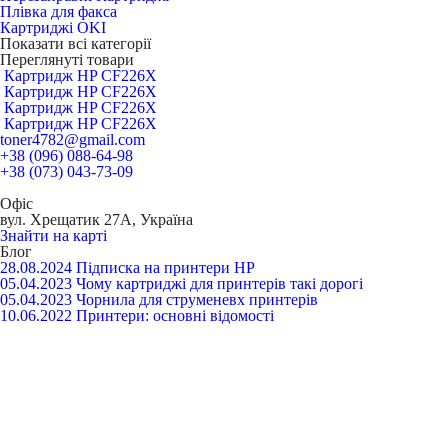
Плівка для факса
Картриджі OKI
Показати всі категорії
Переглянуті товари
Картридж HP CF226X
Картридж HP CF226X
Картридж HP CF226X
Картридж HP CF226X
toner4782@gmail.com
+38 (096) 088-64-98
+38 (073) 043-73-09
Офіс
вул. Хрещатик 27А, Україна
Знайти на карті
Блог
28.08.2024
Підписка на принтери HP
05.04.2023
Чому картриджі для принтерів такі дорогі
05.04.2023
Чорнила для струменевх принтерів
10.06.2022
Принтери: основні відомості