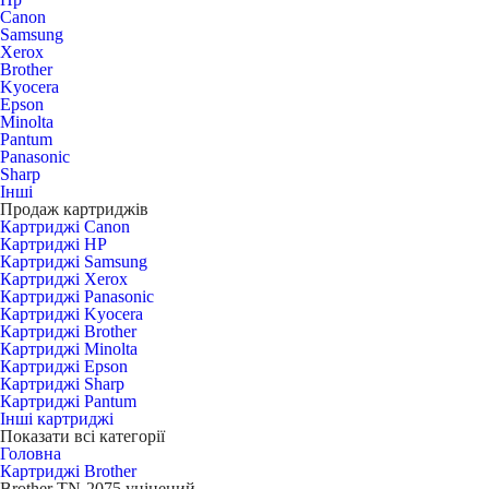
Canon
Samsung
Xerox
Brother
Kyocera
Epson
Minolta
Pantum
Panasonic
Sharp
Інші
Продаж картриджів
Картриджі Canon
Картриджі HP
Картриджі Samsung
Картриджі Xerox
Картриджі Panasonic
Картриджі Kyocera
Картриджі Brother
Картриджі Minolta
Картриджі Epson
Картриджі Sharp
Картриджі Pantum
Інші картриджі
Показати всі категорії
Головна
Картриджі Brother
Brother TN-2075 уцінений