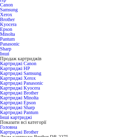
Canon
Samsung
Xerox
Brother
Kyocera
Epson
Minolta
Pantum
Panasonic
Sharp
Інші
Продаж картриджів
Картриджі Canon
Картриджі HP
Картриджі Samsung
Картриджі Xerox
Картриджі Panasonic
Картриджі Kyocera
Картриджі Brother
Картриджі Minolta
Картриджі Epson
Картриджі Sharp
Картриджі Pantum
Інші картриджі
Показати всі категорії
Головна
Картриджі Brother
Драм-картридж Brother DR-2275