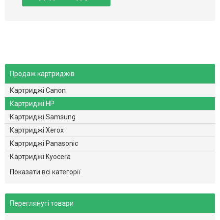
Продаж картриджів
Картриджі Canon
Картриджі HP
Картриджі Samsung
Картриджі Xerox
Картриджі Panasonic
Картриджі Kyocera
Картриджі Brother
Показати всі категорії
Картриджі Minolta
Картриджі Dell
Переглянуті товари
Картриджі Epson