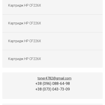
Картриджі Sharp
Картридж HP CF226X
Картриджі Toshiba
Картриджі Gestetner
Картриджі Ricoh Aficio
Картридж HP CF226X
Картриджі Pantum
Картриджі для матричних принтерів
Перезаправні Картриджі
Картридж HP CF226X
Плівка для факса
Картриджі OKI
Картридж HP CF226X
toner4782@gmail.com
+38 (096) 088-64-98
+38 (073) 043-73-09