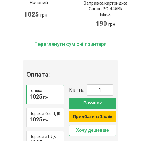
Наявний
Заправка картриджа
Canon PG-445Bk
1025
Black
грн
190
грн
Переглянути сумісні принтери
Оплата:
Кіл-ть:
Готівка
1025
грн
В кошик
Переказ без ПДВ
Придбати в 1 клік
1025
грн
Хочу дешевше
Переказ з ПДВ