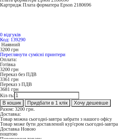
Картридж Плата форматера Epson 2180696
0 відгуків
Код: 139290
Наявний
3200
грн
Переглянути сумісні принтери
Оплата:
Готівка
3200
грн
Переказ без ПДВ
3361
грн
Переказ з ПДВ
3681
грн
Кіл-ть:
В кошик
Придбати в 1 клік
Хочу дешевше
Разом:
3200
грн.
Доставка:
Товар можна сьогодні-завтра забрати з нашого офісу
Товар може бути доставлений кур'єром сьогодні-завтра
Доставка Новою
поштою
Повернення товару