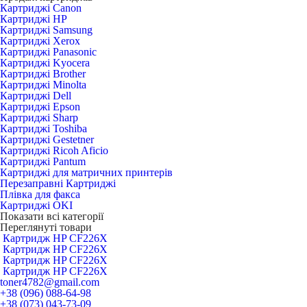
Картриджі Canon
Картриджі HP
Картриджі Samsung
Картриджі Xerox
Картриджі Panasonic
Картриджі Kyocera
Картриджі Brother
Картриджі Minolta
Картриджі Dell
Картриджі Epson
Картриджі Sharp
Картриджі Toshiba
Картриджі Gestetner
Картриджі Ricoh Aficio
Картриджі Pantum
Картриджі для матричних принтерів
Перезаправні Картриджі
Плівка для факса
Картриджі OKI
Показати всі категорії
Переглянуті товари
Картридж HP CF226X
Картридж HP CF226X
Картридж HP CF226X
Картридж HP CF226X
toner4782@gmail.com
+38 (096) 088-64-98
+38 (073) 043-73-09