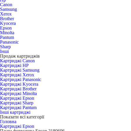
Canon
Samsung
Xerox
Brother
Kyocera
Epson
Minolta
Pantum
Panasonic
Sharp
Інші
Продаж картриджів
Картриджі Canon
Картриджі HP
Картриджі Samsung
Картриджі Xerox
Картриджі Panasonic
Картриджі Kyocera
Картриджі Brother
Картриджі Minolta
Картриджі Epson
Картриджі Sharp
Картриджі Pantum
Інші картриджі
Показати всі категорії
Головна
Картриджі Epson
Плата форматера Epson 2180696