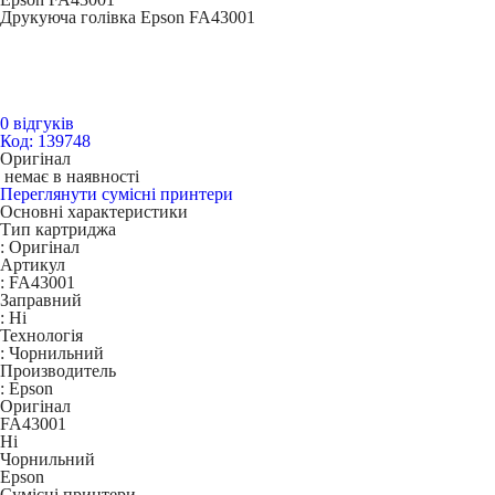
Друкуюча голівка Epson FA43001
0 відгуків
Код: 139748
Оригінал
немає в наявності
Переглянути сумісні принтери
Основні характеристики
Тип картриджа
:
Оригінал
Артикул
:
FA43001
Заправний
:
Ні
Технологія
:
Чорнильний
Производитель
:
Epson
Оригінал
FA43001
Ні
Чорнильний
Epson
Сумісні принтери