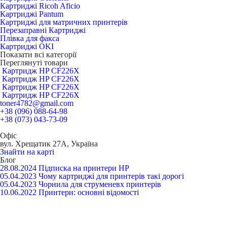
Картриджі Ricoh Aficio
Картриджі Pantum
Картриджі для матричних принтерів
Перезаправні Картриджі
Плівка для факса
Картриджі OKI
Показати всі категорії
Переглянуті товари
Картридж HP CF226X
Картридж HP CF226X
Картридж HP CF226X
Картридж HP CF226X
toner4782@gmail.com
+38 (096) 088-64-98
+38 (073) 043-73-09
Офіс
вул. Хрещатик 27А, Україна
Знайти на карті
Блог
28.08.2024
Підписка на принтери HP
05.04.2023
Чому картриджі для принтерів такі дорогі
05.04.2023
Чорнила для струменевх принтерів
10.06.2022
Принтери: основні відомості