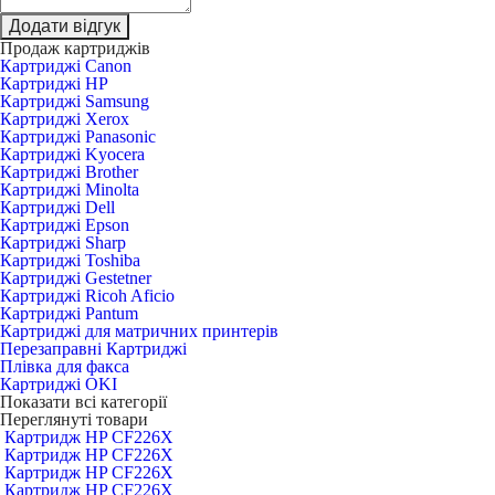
Додати відгук
Продаж картриджів
Картриджі Canon
Картриджі HP
Картриджі Samsung
Картриджі Xerox
Картриджі Panasonic
Картриджі Kyocera
Картриджі Brother
Картриджі Minolta
Картриджі Dell
Картриджі Epson
Картриджі Sharp
Картриджі Toshiba
Картриджі Gestetner
Картриджі Ricoh Aficio
Картриджі Pantum
Картриджі для матричних принтерів
Перезаправні Картриджі
Плівка для факса
Картриджі OKI
Показати всі категорії
Переглянуті товари
Картридж HP CF226X
Картридж HP CF226X
Картридж HP CF226X
Картридж HP CF226X