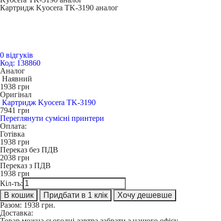
Картридж Kyocera TK-3190 аналог
0 відгуків
Код: 138860
Аналог
Наявний
1938
грн
Оригінал
Картридж Kyocera TK-3190
7941
грн
Переглянути сумісні принтери
Оплата:
Готівка
1938
грн
Переказ без ПДВ
2038
грн
Переказ з ПДВ
1938
грн
Кіл-ть:
В кошик
Придбати в 1 клік
Хочу дешевше
Разом:
1938
грн.
Доставка:
Товар можна сьогодні-завтра забрати з нашого офісу