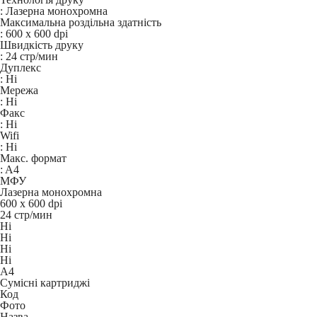
:
Лазерна монохромна
Максимальна роздільна здатність
:
600 x 600 dpi
Швидкість друку
:
24 стр/мин
Дуплекс
:
Ні
Мережа
:
Ні
Факс
:
Ні
Wifi
:
Ні
Макс. формат
:
A4
МФУ
Лазерна монохромна
600 x 600 dpi
24 стр/мин
Ні
Ні
Ні
Ні
A4
Сумісні картриджі
Код
Фото
Назва