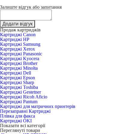
Залиште відгук або запитання
Додати відгук
Продаж картриджів
Картриджі Canon
Картриджі HP
Картриджі Samsung
Картриджі Xerox
Картриджі Panasonic
Картриджі Kyocera
Картриджі Brother
Картриджі Minolta
Картриджі Dell
Картриджі Epson
Картриджі Sharp
Картриджі Toshiba
Картриджі Gestetner
Картриджі Ricoh Aficio
Картриджі Pantum
Картриджі для матричних принтерів
Перезаправні Картриджі
Плівка для факса
Картриджі OKI
Показати всі категорії
Переглянуті товари