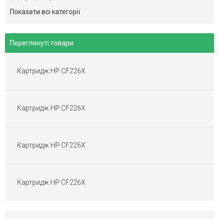
Картриджі Brother
Показати всі категорії
Картриджі Minolta
Картриджі Dell
Переглянуті товари
Картриджі Epson
Картриджі Sharp
Картридж HP CF226X
Картриджі Toshiba
Картриджі Gestetner
Картриджі Ricoh Aficio
Картридж HP CF226X
Картриджі Pantum
Картриджі для матричних принтерів
Перезаправні Картриджі
Картридж HP CF226X
Плівка для факса
Картриджі OKI
Картридж HP CF226X