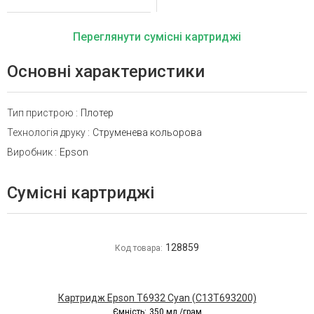
Переглянути сумісні картриджі
Основні характеристики
Тип пристрою
:
Плотер
Технологія друку
:
Струменева кольорова
Виробник
:
Epson
Сумісні картриджі
128859
Код товара:
Картридж Epson T6932 Cyan (C13T693200)
Ємність:
350 мл./грам