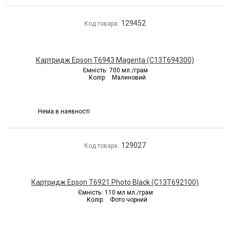
129452
Код товара:
Картридж Epson T6943 Magenta (C13T694300)
Ємність:
700 мл./грам
Колір:
Малиновий
Нема в наявності
129027
Код товара:
Картридж Epson T6921 Photo Black (C13T692100)
Ємність:
110 мл мл./грам
Колір:
Фото чорний