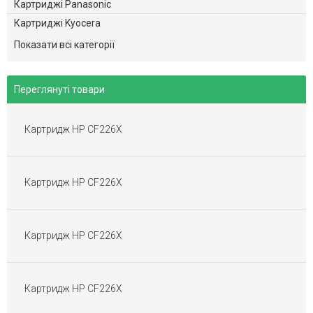
Картриджі Panasonic
Картриджі Kyocera
Картриджі Brother
Показати всі категорії
Картриджі Minolta
Картриджі Dell
Переглянуті товари
Картриджі Epson
Картриджі Sharp
Картридж HP CF226X
Картриджі Toshiba
Картриджі Gestetner
Картриджі Ricoh Aficio
Картридж HP CF226X
Картриджі Pantum
Картриджі для матричних принтерів
Перезаправні Картриджі
Картридж HP CF226X
Плівка для факса
Картриджі OKI
Картридж HP CF226X