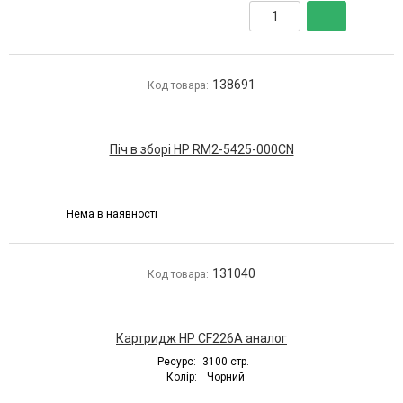
138691
Код товара:
Піч в зборі HP RM2-5425-000CN
Нема в наявності
131040
Код товара:
Картридж HP CF226A аналог
Ресурс:
3100 стр.
Колір:
Чорний