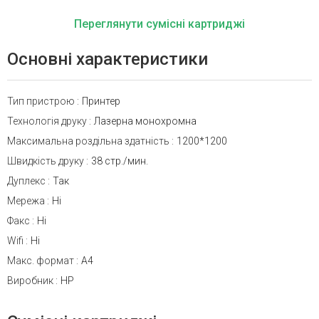
Переглянути сумісні картриджі
Основні характеристики
Тип пристрою
:
Принтер
Технологія друку
:
Лазерна монохромна
Максимальна роздільна здатність
:
1200*1200
Швидкість друку
:
38 стр./мин.
Дуплекс
:
Так
Мережа
:
Ні
Факс
:
Ні
Wifi
:
Ні
Макс. формат
:
A4
Виробник
:
HP