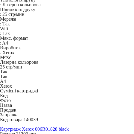
:
Лазерна кольорова
Швидкість друку
:
25 стр/мин
Мережа
:
Так
Wifi
:
Так
Макс. формат
:
A4
Виробник
:
Xerox
МФУ
Лазерна кольорова
25 стр/мин
Так
Так
A4
Xerox
Сумісні картриджі
Код
Фото
Назва
Продаж
Заправка
Код товара:
140039
Картридж Xerox 006R01828 black
Ресурс:
31300 стр.