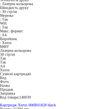
:
Лазерна кольорова
Швидкість друку
:
30 стр/хв
Мережа
:
Так
Wifi
:
Так
Макс. формат
:
A4
Виробник
:
Xerox
МФУ
Лазерна кольорова
30 стр/хв
Так
Так
A4
Xerox
Сумісні картриджі
Код
Фото
Назва
Продаж
Заправка
Код товара:
140039
Картридж Xerox 006R01828 black
Ресурс:
31300 стр.