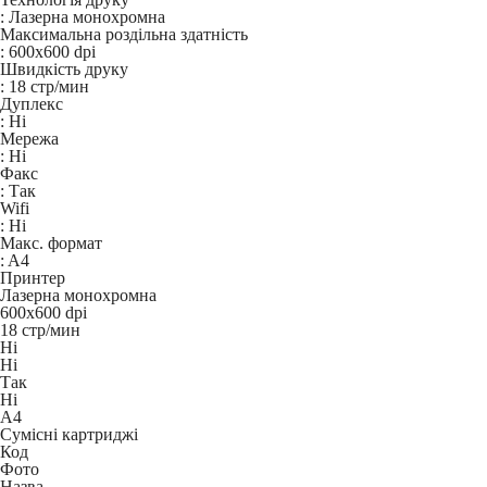
:
Лазерна монохромна
Максимальна роздільна здатність
:
600x600 dpi
Швидкість друку
:
18 стр/мин
Дуплекс
:
Ні
Мережа
:
Ні
Факс
:
Так
Wifi
:
Ні
Макс. формат
:
A4
Принтер
Лазерна монохромна
600x600 dpi
18 стр/мин
Ні
Ні
Так
Ні
A4
Сумісні картриджі
Код
Фото
Назва