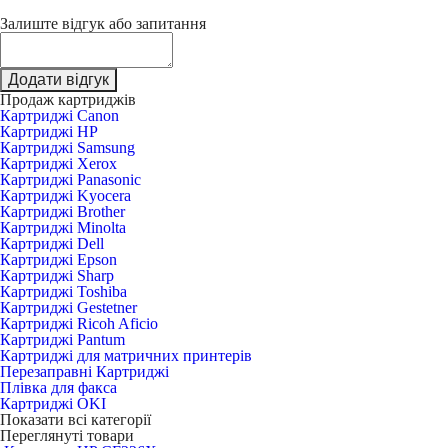
Залиште відгук або запитання
Додати відгук
Продаж картриджів
Картриджі Canon
Картриджі HP
Картриджі Samsung
Картриджі Xerox
Картриджі Panasonic
Картриджі Kyocera
Картриджі Brother
Картриджі Minolta
Картриджі Dell
Картриджі Epson
Картриджі Sharp
Картриджі Toshiba
Картриджі Gestetner
Картриджі Ricoh Aficio
Картриджі Pantum
Картриджі для матричних принтерів
Перезаправні Картриджі
Плівка для факса
Картриджі OKI
Показати всі категорії
Переглянуті товари