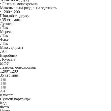
:
Лазерна монохромна
Максимальна роздільна здатність
:
1200*1200
Швидкість друку
:
35 стр.мин.
Дуплекс
:
Так
Мережа
:
Так
Факс
:
Так
Макс. формат
:
A4
Виробник
:
Kyocera
МФУ
Лазерна монохромна
1200*1200
35 стр.мин.
Так
Так
Так
A4
Kyocera
Сумісні картриджі
Код
Фото
Назва