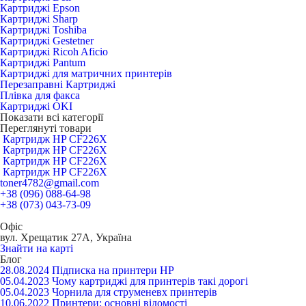
Картриджі Epson
Картриджі Sharp
Картриджі Toshiba
Картриджі Gestetner
Картриджі Ricoh Aficio
Картриджі Pantum
Картриджі для матричних принтерів
Перезаправні Картриджі
Плівка для факса
Картриджі OKI
Показати всі категорії
Переглянуті товари
Картридж HP CF226X
Картридж HP CF226X
Картридж HP CF226X
Картридж HP CF226X
toner4782@gmail.com
+38 (096) 088-64-98
+38 (073) 043-73-09
Офіс
вул. Хрещатик 27А, Україна
Знайти на карті
Блог
28.08.2024
Підписка на принтери HP
05.04.2023
Чому картриджі для принтерів такі дорогі
05.04.2023
Чорнила для струменевх принтерів
10.06.2022
Принтери: основні відомості