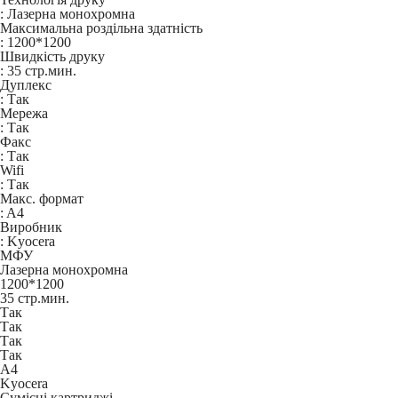
:
Лазерна монохромна
Максимальна роздільна здатність
:
1200*1200
Швидкість друку
:
35 стр.мин.
Дуплекс
:
Так
Мережа
:
Так
Факс
:
Так
Wifi
:
Так
Макс. формат
:
A4
Виробник
:
Kyocera
МФУ
Лазерна монохромна
1200*1200
35 стр.мин.
Так
Так
Так
Так
A4
Kyocera
Сумісні картриджі