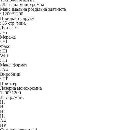
:
Лазерна монохромна
Максимальна роздільна здатність
:
1200*1200
Швидкість друку
:
35 стр./мин.
Дуплекс
:
Ні
Мережа
:
Ні
Факс
:
Ні
Wifi
:
Ні
Макс. формат
:
A4
Виробник
:
HP
Принтер
Лазерна монохромна
1200*1200
35 стр./мин.
Ні
Ні
Ні
Ні
A4
HP
Сумісні картриджі