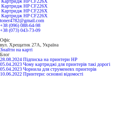
Картридж HP CF226X
Картридж HP CF226X
Картридж HP CF226X
Картридж HP CF226X
toner4782@gmail.com
+38 (096) 088-64-98
+38 (073) 043-73-09
Офіс
вул. Хрещатик 27А, Україна
Знайти на карті
Блог
28.08.2024
Підписка на принтери HP
05.04.2023
Чому картриджі для принтерів такі дорогі
05.04.2023
Чорнила для струменевх принтерів
10.06.2022
Принтери: основні відомості