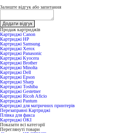
Залиште відгук або запитання
Додати відгук
Продаж картриджів
Картриджі Canon
Картриджі HP
Картриджі Samsung
Картриджі Xerox
Картриджі Panasonic
Картриджі Kyocera
Картриджі Brother
Картриджі Minolta
Картриджі Dell
Картриджі Epson
Картриджі Sharp
Картриджі Toshiba
Картриджі Gestetner
Картриджі Ricoh Aficio
Картриджі Pantum
Картриджі для матричних принтерів
Перезаправні Картриджі
Плівка для факса
Картриджі OKI
Показати всі категорії
Переглянуті товари