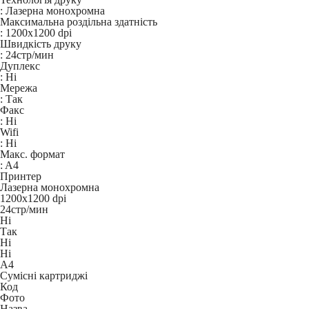
:
Лазерна монохромна
Максимальна роздільна здатність
:
1200x1200 dpi
Швидкість друку
:
24стр/мин
Дуплекс
:
Ні
Мережа
:
Так
Факс
:
Ні
Wifi
:
Ні
Макс. формат
:
A4
Принтер
Лазерна монохромна
1200x1200 dpi
24стр/мин
Ні
Так
Ні
Ні
A4
Сумісні картриджі
Код
Фото
Назва