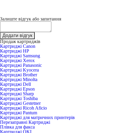
Залиште відгук або запитання
Додати відгук
Продаж картриджів
Картриджі Canon
Картриджі HP
Картриджі Samsung
Картриджі Xerox
Картриджі Panasonic
Картриджі Kyocera
Картриджі Brother
Картриджі Minolta
Картриджі Dell
Картриджі Epson
Картриджі Sharp
Картриджі Toshiba
Картриджі Gestetner
Картриджі Ricoh Aficio
Картриджі Pantum
Картриджі для матричних принтерів
Перезаправні Картриджі
Плівка для факса
Картриджі OKI