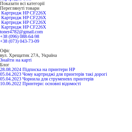
Показати всі категорії
Переглянуті товари
Картридж HP CF226X
Картридж HP CF226X
Картридж HP CF226X
Картридж HP CF226X
toner4782@gmail.com
+38 (096) 088-64-98
+38 (073) 043-73-09
Офіс
вул. Хрещатик 27А, Україна
Знайти на карті
Блог
28.08.2024
Підписка на принтери HP
05.04.2023
Чому картриджі для принтерів такі дорогі
05.04.2023
Чорнила для струменевх принтерів
10.06.2022
Принтери: основні відомості