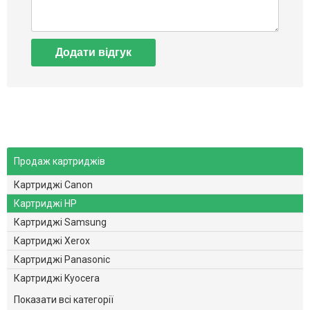
Додати відгук
Продаж картриджів
Картриджі Canon
Картриджі HP
Картриджі Samsung
Картриджі Xerox
Картриджі Panasonic
Картриджі Kyocera
Картриджі Brother
Показати всі категорії