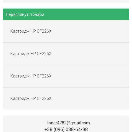
Картриджі Minolta
Картриджі Dell
Переглянуті товари
Картриджі Epson
Картриджі Sharp
Картридж HP CF226X
Картриджі Toshiba
Картриджі Gestetner
Картриджі Ricoh Aficio
Картридж HP CF226X
Картриджі Pantum
Картриджі для матричних принтерів
Перезаправні Картриджі
Картридж HP CF226X
Плівка для факса
Картриджі OKI
Картридж HP CF226X
toner4782@gmail.com
+38 (096) 088-64-98