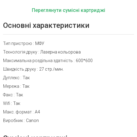
Переглянути сумісні картриджі
Основні характеристики
Тип пристрою
:
МФУ
Технологія друку
:
Лазерна кольорова
Максимальна роздільна здатність
:
600*600
Швидкість друку
:
27 стр./мин.
Дуплекс
:
Так
Мережа
:
Так
Факс
:
Так
Wifi
:
Так
Макс. формат
:
A4
Виробник
:
Canon