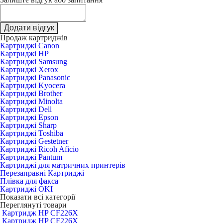
Додати відгук
Продаж картриджів
Картриджі Canon
Картриджі HP
Картриджі Samsung
Картриджі Xerox
Картриджі Panasonic
Картриджі Kyocera
Картриджі Brother
Картриджі Minolta
Картриджі Dell
Картриджі Epson
Картриджі Sharp
Картриджі Toshiba
Картриджі Gestetner
Картриджі Ricoh Aficio
Картриджі Pantum
Картриджі для матричних принтерів
Перезаправні Картриджі
Плівка для факса
Картриджі OKI
Показати всі категорії
Переглянуті товари
Картридж HP CF226X
Картридж HP CF226X