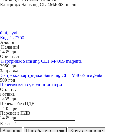
Картридж Samsung CLT-M406S аналог
0 відгуків
Код: 127750
Аналог
Наявний
1435
грн
Оригінал
Картридж Samsung CLT-M406S magenta
2950
грн
Заправка
Заправка картриджа Samsung CLT-M406S magenta
500
грн
Переглянути сумісні принтери
Оплата:
Готівка
1435
грн
Переказ без ПДВ
1435
грн
Переказ з ПДВ
1435
грн
Кіл-ть:
В кошик
Придбати в 1 клік
Хочу дешевше