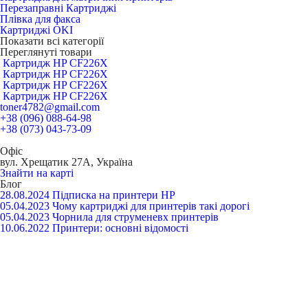
Перезаправні Картриджі
Плівка для факса
Картриджі OKI
Показати всі категорії
Переглянуті товари
Картридж HP CF226X
Картридж HP CF226X
Картридж HP CF226X
Картридж HP CF226X
toner4782@gmail.com
+38 (096) 088-64-98
+38 (073) 043-73-09
Офіс
вул. Хрещатик 27А, Україна
Знайти на карті
Блог
28.08.2024
Підписка на принтери HP
05.04.2023
Чому картриджі для принтерів такі дорогі
05.04.2023
Чорнила для струменевх принтерів
10.06.2022
Принтери: основні відомості