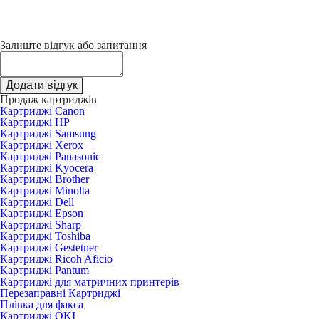
Залиште відгук або запитання
Додати відгук
Продаж картриджів
Картриджі Canon
Картриджі HP
Картриджі Samsung
Картриджі Xerox
Картриджі Panasonic
Картриджі Kyocera
Картриджі Brother
Картриджі Minolta
Картриджі Dell
Картриджі Epson
Картриджі Sharp
Картриджі Toshiba
Картриджі Gestetner
Картриджі Ricoh Aficio
Картриджі Pantum
Картриджі для матричних принтерів
Перезаправні Картриджі
Плівка для факса
Картриджі OKI