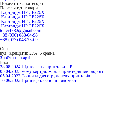
Показати всі категорії
Переглянуті товари
Картридж HP CF226X
Картридж HP CF226X
Картридж HP CF226X
Картридж HP CF226X
toner4782@gmail.com
+38 (096) 088-64-98
+38 (073) 043-73-09
Офіс
вул. Хрещатик 27А, Україна
Знайти на карті
Блог
28.08.2024
Підписка на принтери HP
05.04.2023
Чому картриджі для принтерів такі дорогі
05.04.2023
Чорнила для струменевх принтерів
10.06.2022
Принтери: основні відомості