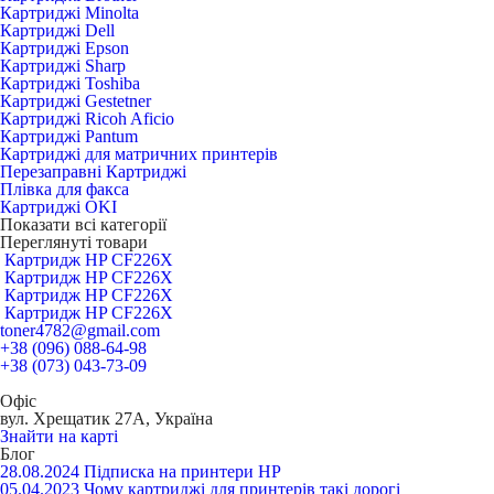
Картриджі Minolta
Картриджі Dell
Картриджі Epson
Картриджі Sharp
Картриджі Toshiba
Картриджі Gestetner
Картриджі Ricoh Aficio
Картриджі Pantum
Картриджі для матричних принтерів
Перезаправні Картриджі
Плівка для факса
Картриджі OKI
Показати всі категорії
Переглянуті товари
Картридж HP CF226X
Картридж HP CF226X
Картридж HP CF226X
Картридж HP CF226X
toner4782@gmail.com
+38 (096) 088-64-98
+38 (073) 043-73-09
Офіс
вул. Хрещатик 27А, Україна
Знайти на карті
Блог
28.08.2024
Підписка на принтери HP
05.04.2023
Чому картриджі для принтерів такі дорогі