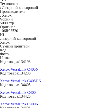
Технологія
:
Лазерний кольоровий
Производитель
:
Xerox
Чорний
5000 стр.
Оригінал
106R03520
Ні
Лазерний кольоровий
Xerox
Сумісні принтери
Код
Фото
Назва
Код товара:
134198
Xerox VersaLink C405N
Код товара:
134230
Xerox VersaLink C405DN
Код товара:
134405
Xerox VersaLink C400
Код товара:
134425
Xerox VersaLink C400N
Код товара:
134491