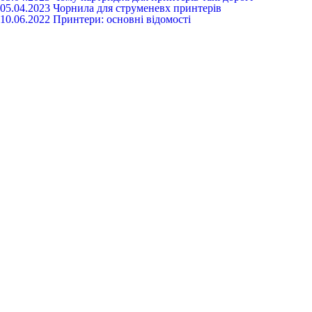
05.04.2023
Чорнила для струменевх принтерів
10.06.2022
Принтери: основні відомості