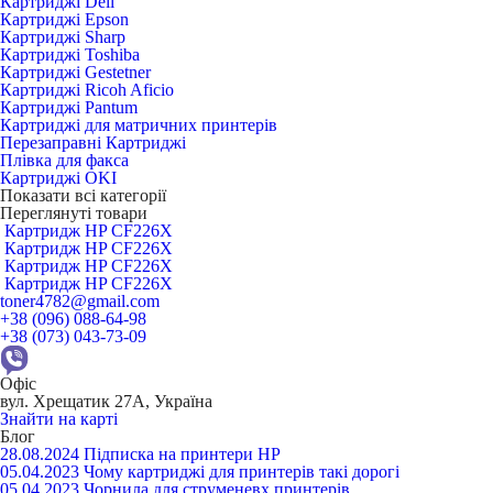
Картриджі Dell
Картриджі Epson
Картриджі Sharp
Картриджі Toshiba
Картриджі Gestetner
Картриджі Ricoh Aficio
Картриджі Pantum
Картриджі для матричних принтерів
Перезаправні Картриджі
Плівка для факса
Картриджі OKI
Показати всі категорії
Переглянуті товари
Картридж HP CF226X
Картридж HP CF226X
Картридж HP CF226X
Картридж HP CF226X
toner4782@gmail.com
+38 (096) 088-64-98
+38 (073) 043-73-09
Офіс
вул. Хрещатик 27А, Україна
Знайти на карті
Блог
28.08.2024
Підписка на принтери HP
05.04.2023
Чому картриджі для принтерів такі дорогі
05.04.2023
Чорнила для струменевх принтерів