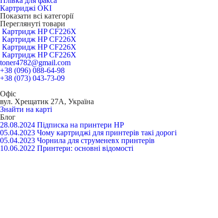
Плівка для факса
Картриджі OKI
Показати всі категорії
Переглянуті товари
Картридж HP CF226X
Картридж HP CF226X
Картридж HP CF226X
Картридж HP CF226X
toner4782@gmail.com
+38 (096) 088-64-98
+38 (073) 043-73-09
Офіс
вул. Хрещатик 27А, Україна
Знайти на карті
Блог
28.08.2024
Підписка на принтери HP
05.04.2023
Чому картриджі для принтерів такі дорогі
05.04.2023
Чорнила для струменевх принтерів
10.06.2022
Принтери: основні відомості