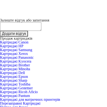
Залиште відгук або запитання
Додати відгук
Продаж картриджів
Картриджі Canon
Картриджі HP
Картриджі Samsung
Картриджі Xerox
Картриджі Panasonic
Картриджі Kyocera
Картриджі Brother
Картриджі Minolta
Картриджі Dell
Картриджі Epson
Картриджі Sharp
Картриджі Toshiba
Картриджі Gestetner
Картриджі Ricoh Aficio
Картриджі Pantum
Картриджі для матричних принтерів
Перезаправні Картриджі