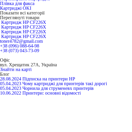
Плівка для факса
Картриджі OKI
Показати всі категорії
Переглянуті товари
Картридж HP CF226X
Картридж HP CF226X
Картридж HP CF226X
Картридж HP CF226X
toner4782@gmail.com
+38 (096) 088-64-98
+38 (073) 043-73-09
Офіс
вул. Хрещатик 27А, Україна
Знайти на карті
Блог
28.08.2024
Підписка на принтери HP
05.04.2023
Чому картриджі для принтерів такі дорогі
05.04.2023
Чорнила для струменевх принтерів
10.06.2022
Принтери: основні відомості