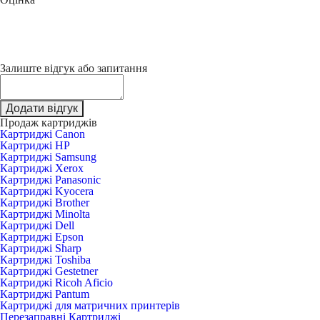
Залиште відгук або запитання
Додати відгук
Продаж картриджів
Картриджі Canon
Картриджі HP
Картриджі Samsung
Картриджі Xerox
Картриджі Panasonic
Картриджі Kyocera
Картриджі Brother
Картриджі Minolta
Картриджі Dell
Картриджі Epson
Картриджі Sharp
Картриджі Toshiba
Картриджі Gestetner
Картриджі Ricoh Aficio
Картриджі Pantum
Картриджі для матричних принтерів
Перезаправні Картриджі