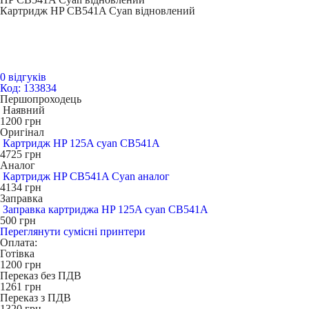
Картридж HP CB541A Cyan відновлений
0 відгуків
Код: 133834
Першопроходець
Наявний
1200
грн
Оригінал
Картридж HP 125A cyan CB541A
4725
грн
Аналог
Картридж HP CB541A Cyan аналог
4134
грн
Заправка
Заправка картриджа HP 125A cyan CB541A
500
грн
Переглянути сумісні принтери
Оплата:
Готівка
1200
грн
Переказ без ПДВ
1261
грн
Переказ з ПДВ
1320
грн