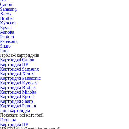
Canon
Samsung
Xerox
Brother
Kyocera
Epson
Minolta
Pantum
Panasonic
Sharp
Інші
Продаж картриджів
Картриджі Canon
Картриджі HP
Картриджі Samsung
Картриджі Xerox
Картриджі Panasonic
Картриджі Kyocera
Картриджі Brother
Картриджі Minolta
Картриджі Epson
Картриджі Sharp
Картриджі Pantum
Інші картриджі
Показати всі категорії
Головна
Картриджі HP
HP CB541A Cyan відновлений