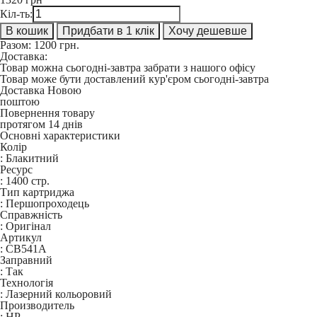
Кіл-ть:
В кошик
Придбати в 1 клік
Хочу дешевше
Разом:
1200
грн.
Доставка:
Товар можна сьогодні-завтра забрати з нашого офісу
Товар може бути доставлений кур'єром сьогодні-завтра
Доставка Новою
поштою
Повернення товару
протягом 14 днів
Основні характеристики
Колір
:
Блакитний
Ресурс
:
1400 стр.
Тип картриджа
:
Першопроходець
Справжність
:
Оригінал
Артикул
:
CB541A
Заправний
:
Так
Технологія
:
Лазерний кольоровий
Производитель
:
HP