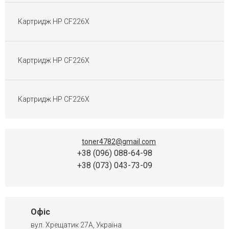
Картриджі Gestetner
Картриджі Ricoh Aficio
Картридж HP CF226X
Картриджі Pantum
Картриджі для матричних принтерів
Перезаправні Картриджі
Картридж HP CF226X
Плівка для факса
Картриджі OKI
Картридж HP CF226X
toner4782@gmail.com
+38 (096) 088-64-98
+38 (073) 043-73-09
Офіс
вул. Хрещатик 27А, Україна