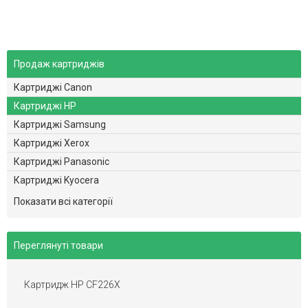
Продаж картриджів
Картриджі Canon
Картриджі HP
Картриджі Samsung
Картриджі Xerox
Картриджі Panasonic
Картриджі Kyocera
Картриджі Brother
Показати всі категорії
Картриджі Minolta
Картриджі Dell
Переглянуті товари
Картриджі Epson
Картриджі Sharp
Картридж HP CF226X
Картриджі Toshiba