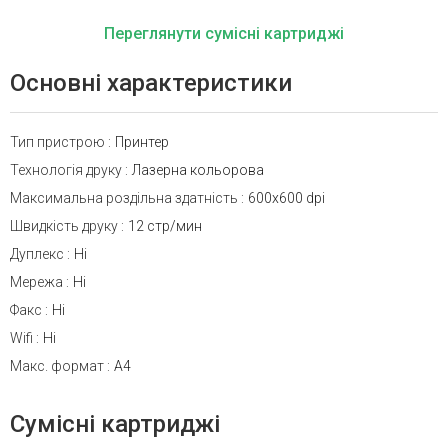
Переглянути сумісні картриджі
Основні характеристики
Тип пристрою
:
Принтер
Технологія друку
:
Лазерна кольорова
Максимальна роздільна здатність
:
600x600 dpi
Швидкість друку
:
12 стр/мин
Дуплекс
:
Ні
Мережа
:
Ні
Факс
:
Ні
Wifi
:
Ні
Макс. формат
:
A4
Сумісні картриджі