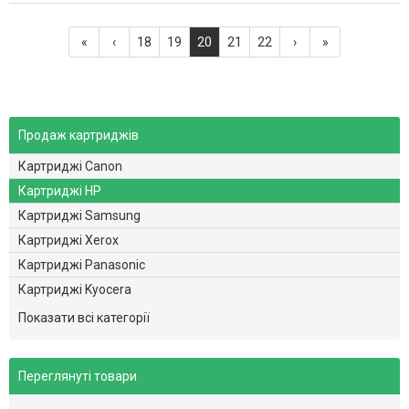
«
‹
18
19
20
21
22
›
»
Продаж картриджів
Картриджі Canon
Картриджі HP
Картриджі Samsung
Картриджі Xerox
Картриджі Panasonic
Картриджі Kyocera
Картриджі Brother
Показати всі категорії
Картриджі Minolta
Картриджі Dell
Переглянуті товари
Картриджі Epson