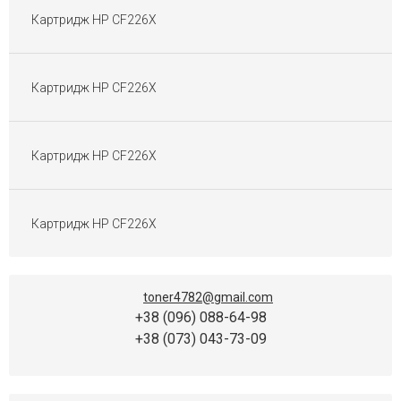
Картриджі Sharp
Картридж HP CF226X
Картриджі Toshiba
Картриджі Gestetner
Картриджі Ricoh Aficio
Картридж HP CF226X
Картриджі Pantum
Картриджі для матричних принтерів
Перезаправні Картриджі
Картридж HP CF226X
Плівка для факса
Картриджі OKI
Картридж HP CF226X
toner4782@gmail.com
+38 (096) 088-64-98
+38 (073) 043-73-09