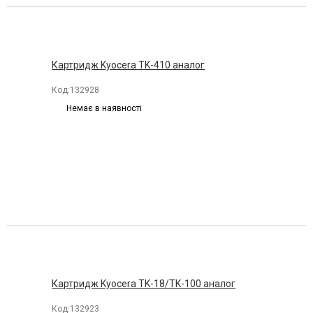
Kyocera
Makkon
Integral
Картридж Kyocera TK-410 аналог
IPM
Код:
132928
Немає в наявності
Katun
SCC
Patron
Картридж Kyocera TK-18/TK-100 аналог
Код:
132923