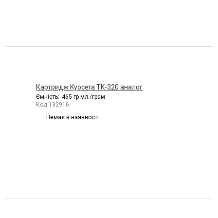
Картридж Kyocera TK-320 аналог
Ємність:
465 гр мл./грам
Код:
132916
Немає в наявності