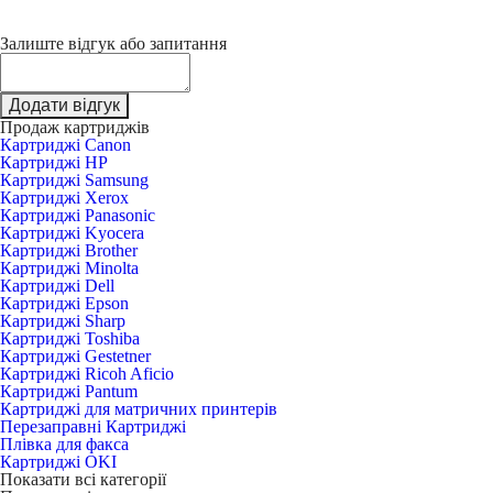
Залиште відгук або запитання
Додати відгук
Продаж картриджів
Картриджі Canon
Картриджі HP
Картриджі Samsung
Картриджі Xerox
Картриджі Panasonic
Картриджі Kyocera
Картриджі Brother
Картриджі Minolta
Картриджі Dell
Картриджі Epson
Картриджі Sharp
Картриджі Toshiba
Картриджі Gestetner
Картриджі Ricoh Aficio
Картриджі Pantum
Картриджі для матричних принтерів
Перезаправні Картриджі
Плівка для факса
Картриджі OKI
Показати всі категорії