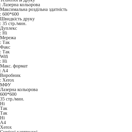
:
Лазерна кольорова
Максимальна роздільна здатність
:
600*600
Швидкість друку
:
35 стр./мин.
Дуплекс
:
Ні
Мережа
:
Так
Факс
:
Так
Wifi
:
Ні
Макс. формат
:
A4
Виробник
:
Xerox
МФУ
Лазерна кольорова
600*600
35 стр./мин.
Ні
Так
Так
Ні
A4
Xerox
Сумісні картриджі