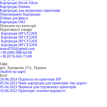
Картриджі Ricoh Aficio
Картриджі Pantum
Картриджі для матричних принтерів
Перезаправні Картриджі
Плівка для факса
Картриджі OKI
Показати всі категорії
Переглянуті товари
Картридж HP CF226X
Картридж HP CF226X
Картридж HP CF226X
Картридж HP CF226X
toner4782@gmail.com
+38 (096) 088-64-98
+38 (073) 043-73-09
Офіс
вул. Хрещатик 27А, Україна
Знайти на карті
Блог
28.08.2024
Підписка на принтери HP
05.04.2023
Чому картриджі для принтерів такі дорогі
05.04.2023
Чорнила для струменевх принтерів
10.06.2022
Принтери: основні відомості