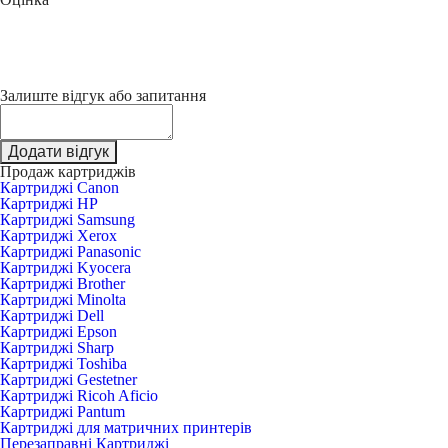
Залиште відгук або запитання
Додати відгук
Продаж картриджів
Картриджі Canon
Картриджі HP
Картриджі Samsung
Картриджі Xerox
Картриджі Panasonic
Картриджі Kyocera
Картриджі Brother
Картриджі Minolta
Картриджі Dell
Картриджі Epson
Картриджі Sharp
Картриджі Toshiba
Картриджі Gestetner
Картриджі Ricoh Aficio
Картриджі Pantum
Картриджі для матричних принтерів
Перезаправні Картриджі