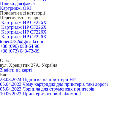
Плівка для факса
Картриджі OKI
Показати всі категорії
Переглянуті товари
Картридж HP CF226X
Картридж HP CF226X
Картридж HP CF226X
Картридж HP CF226X
toner4782@gmail.com
+38 (096) 088-64-98
+38 (073) 043-73-09
Офіс
вул. Хрещатик 27А, Україна
Знайти на карті
Блог
28.08.2024
Підписка на принтери HP
05.04.2023
Чому картриджі для принтерів такі дорогі
05.04.2023
Чорнила для струменевх принтерів
10.06.2022
Принтери: основні відомості