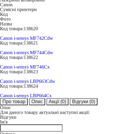
Canon
Сумісні принтери
Код
Фото
Назва
Код товара:
138620
Canon i-sensys MF742Cdw
Код товара:
138621
Canon i-sensys MF744Cdw
Код товара:
138622
Canon i-sensys MF746Cx
Код товара:
138623
Canon i-sensys LBP663Cdw
Код товара:
138624
Canon i-sensys LBP664Cx
Про товар
Опис
Акції
(0)
Відгуки
(0)
Опис
Для даного товару актуальні наступні акції:
Відгуки
Ім'я
Оцінка