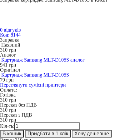
0 відгуків
Код: 8144
Заправка
Наявний
310
грн
Аналог
Картридж Samsung MLT-D105S аналог
941
грн
Оригінал
Картридж Samsung MLT-D105S
79
грн
Переглянути сумісні принтери
Оплата:
Готівка
310
грн
Переказ без ПДВ
310
грн
Переказ з ПДВ
310
грн
Кіл-ть:
В кошик
Придбати в 1 клік
Хочу дешевше
Разом:
310
грн.